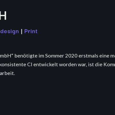
bH
design
|
Print
mbH“ benötigte im Sommer 2020 erstmals eine mo
onsistente CI entwickelt worden war, ist die Kom
rbeit.