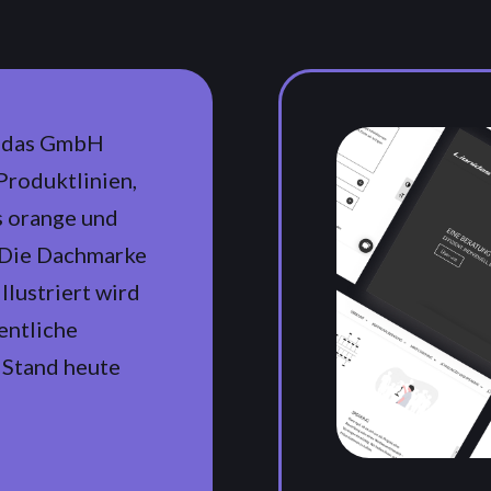
nidas GmbH
 Produktlinien,
s orange und
. Die Dachmarke
llustriert wird
entliche
 Stand heute