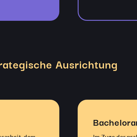
ategische Ausrichtung
Bachelora
ssarbeit, dem
Im Zuge der pra