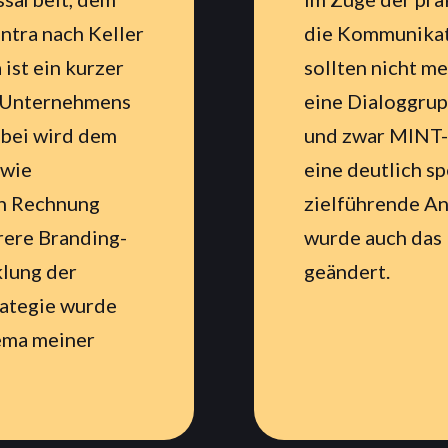
ntra nach Keller
die Kommunikati
ist ein kurzer
sollten nicht m
s Unternehmens
eine Dialoggru
abei wird dem
und zwar MINT- 
owie
eine deutlich s
n Rechnung
zielführende A
rere Branding-
wurde auch das
klung der
geändert.
ategie wurde
hema meiner