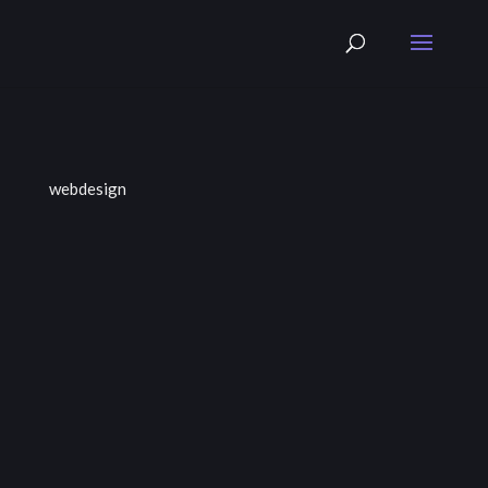
webdesign
cronn Seit 2022 | Branding |...